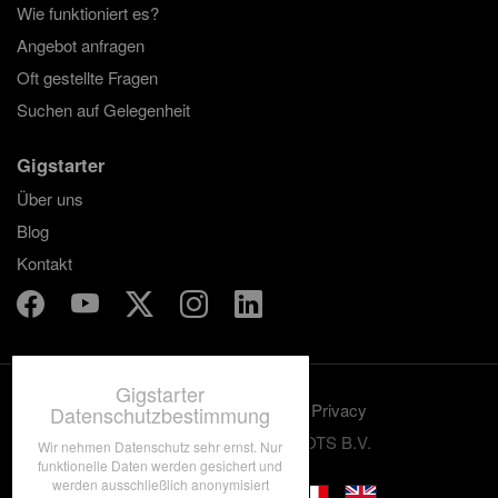
Wie funktioniert es?
Angebot anfragen
Oft gestellte Fragen
Suchen auf Gelegenheit
Gigstarter
Über uns
Blog
Kontakt
Gigstarter
Benutzungskonditionen
Privacy
Datenschutzbestimmung
© 2012-2026 GRASSROOTS B.V.
Wir nehmen Datenschutz sehr ernst. Nur
funktionelle Daten werden gesichert und
werden ausschließlich anonymisiert