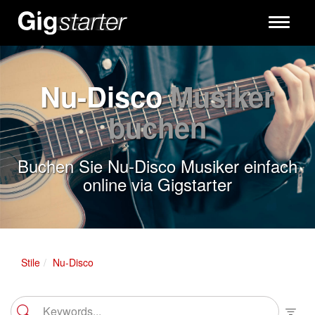
Toggle
navigati
Nu-Disco
Musiker
buchen
Buchen Sie Nu-Disco Musiker einfach
online via Gigstarter
Stile
Nu-Disco