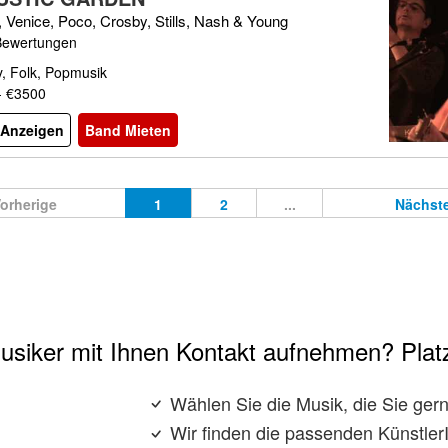
 Venice, Poco, Crosby, Stills, Nash & Young
Bewertungen
, Folk, Popmusik
- €3500
l Anzeigen
Band Mieten
orherige
1
2
...
Nächst
usiker mit Ihnen Kontakt aufnehmen? Platz
Wählen Sie die Musik, die Sie ge
Wir finden die passenden KünstlerI