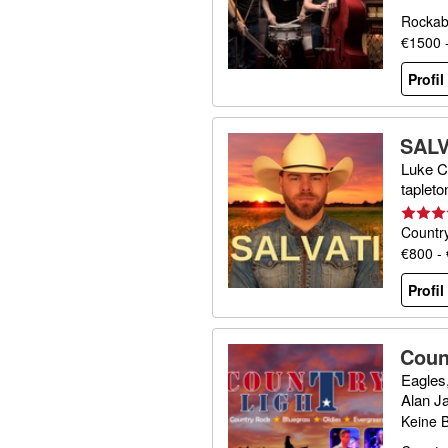
Rockabi
€1500 
Profi
SALV
Luke C
taplet
Countr
€800 -
Profi
Coun
Eagles
Alan J
Keine 