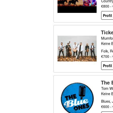
Countr
€800 -
Profi
Tick
Mumfor
Keine 
Folk, R
€700 -
Profi
The 
Tom Wa
Keine 
Blues, 
€600 -