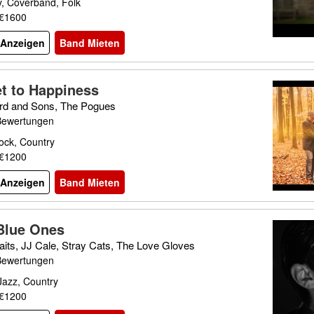
y, Coverband, Folk
 €1600
l Anzeigen
Band Mieten
et to Happiness
d and Sons, The Pogues
Bewertungen
ock, Country
 €1200
l Anzeigen
Band Mieten
Blue Ones
its, JJ Cale, Stray Cats, The Love Gloves
Bewertungen
Jazz, Country
 €1200