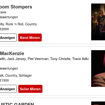
room Stompers
rave
Bewertungen
lly, Rock 'n Roll, Country
 €2000
l Anzeigen
Band Mieten
 MacKenzie
ith, Jack Jersey, Piet Veerman, Tony Christie, Trace Adki
Bewertungen
ik, Country, Schlager
 €1500
l Anzeigen
Solist Mieten
USTIC GARDEN