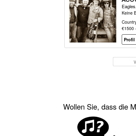
Eagles,
Keine 
Country
€1500 
Profi
V
Wollen Sie, dass die M