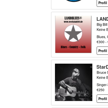
Profi
LAN
Big Bi
Keine 
Blues, 
€300 -
Profi
Star
Bruce 
Keine 
Singer-
€250
Profi