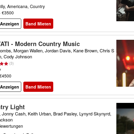
lly, Americana, Country
- €3500
l Anzeigen
Band Mieten
ATI - Modern Country Music
ombs, Morgan Wallen, Jordan Davis, Kane Brown, Chris S
on, Cody Johnson
(
3
)
y
 €4500
l Anzeigen
Band Mieten
try Light
, Jonny Cash, Keith Urban, Brad Pasley, Lynyrd Skynyrd,
ackson
Bewertungen