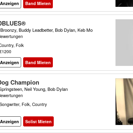
l Anzeigen
Band Mieten
DBLUES®
ll Broonzy, Buddy Leadbetter, Bob Dylan, Keb Mo
Bewertungen
Country, Folk
 €1200
l Anzeigen
Band Mieten
Dog Champion
Springsteen, Neil Young, Bob Dylan
Bewertungen
Songwriter, Folk, Country
l Anzeigen
Solist Mieten