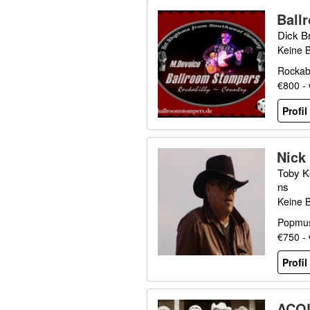
Ball
Dick B
Keine 
Rockabi
€800 -
Profi
Nick
Toby Ke
ns
Keine 
Popmus
€750 -
Profi
ACO