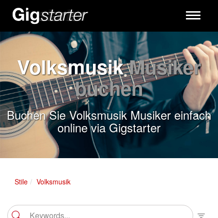
Toggle
navigati
Volksmusik
Musiker
buchen
Buchen Sie Volksmusik Musiker einfach
online via Gigstarter
Stile
Volksmusik