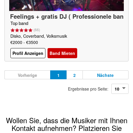
Feelings + gratis DJ ( Professionele ban
d )
(
NL
)
Top band
(
66
)
Disko, Coverband, Volksmusik
€2000 - €3500
Profil Anzeigen
Band Mieten
Vorherige
1
2
Nächste
Ergebnisse pro Seite:
Wollen Sie, dass die Musiker mit Ihnen
Kontakt aufnehmen? Platzieren Sie