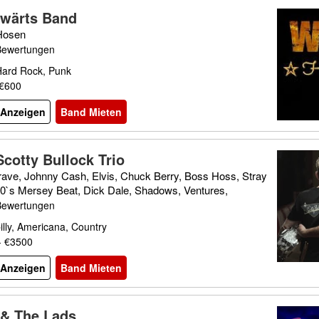
wärts Band
Hosen
Bewertungen
Hard Rock, Punk
 €600
l Anzeigen
Band Mieten
Scotty Bullock Trio
rave, Johnny Cash, Elvis, Chuck Berry, Boss Hoss, Stray
60`s Mersey Beat, Dick Dale, Shadows, Ventures,
Bewertungen
lly, Americana, Country
- €3500
l Anzeigen
Band Mieten
 & The Lads