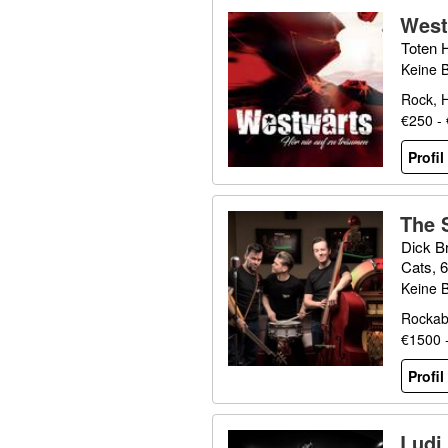
West
Toten 
Keine 
Rock, 
€250 -
Profi
The 
Dick B
Cats, 
Keine 
Rockabi
€1500 
Profi
Ludi