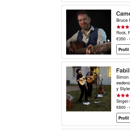
Came
Bruce 
Rock, 
€350 -
Profi
Fabi
Simon 
eedence
y Style
Singer-
€800 -
Profi