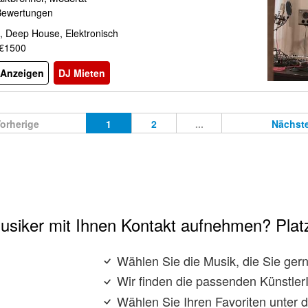
Bewertungen
, Deep House, Elektronisch
 €1500
l Anzeigen
DJ Mieten
orherige
1
2
...
Nächst
usiker mit Ihnen Kontakt aufnehmen? Platz
Wählen Sie die Musik, die Sie ge
Wir finden die passenden KünstlerI
Wählen Sie Ihren Favoriten unter 