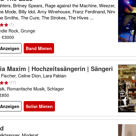
ghters, Britney Spears, Rage against the Machine, Weezer,
e Mode, Billy Idol, Amy Winehouse, Franz Ferdinand, Nirv
e Smiths, The Cure, The Strokes, The Hives ...
(
1
)
Indie Rock, Grunge
- €3000
l Anzeigen
Band Mieten
ria Maxim | Hochzeitssängerin | Sängeri
r Events
Fischer, Celine Dion, Lara Fabian
(
17
)
ik, Romantische Musik, Schlager
 €850
l Anzeigen
Solist Mieten
rd
alkbrenner, Moderat