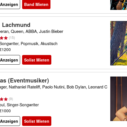
l Anzeigen
Band Mieten
 Lachmund
eran, Queen, ABBA, Justin Bieber
(
15
)
Songwriter, Popmusik, Akustisch
 €1200
l Anzeigen
Solist Mieten
eas (Eventmusiker)
er, Nathaniel Rateliff, Paolo Nutini, Bob Dylan, Leonard C
(
9
)
oul, Singer-Songwriter
 €1000
l Anzeigen
Solist Mieten