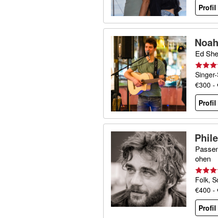
Profi
Noah
Ed She
Singer-
€300 -
Profi
Phil
Passeng
ohen
Folk, S
€400 -
Profi