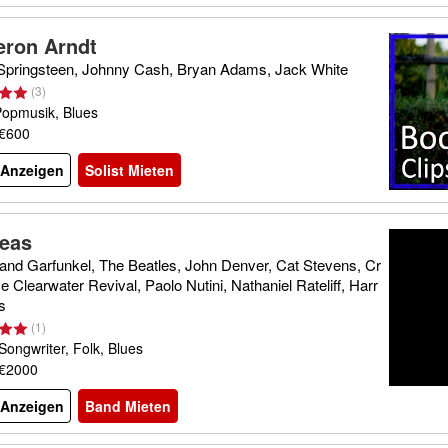
ron Arndt
Springsteen, Johnny Cash, Bryan Adams, Jack White
(
3
)
Popmusik, Blues
 €600
l Anzeigen
Solist Mieten
leas
and Garfunkel, The Beatles, John Denver, Cat Stevens, Cr
 Clearwater Revival, Paolo Nutini, Nathaniel Rateliff, Harr
s
(
1
)
Songwriter, Folk, Blues
 €2000
l Anzeigen
Band Mieten