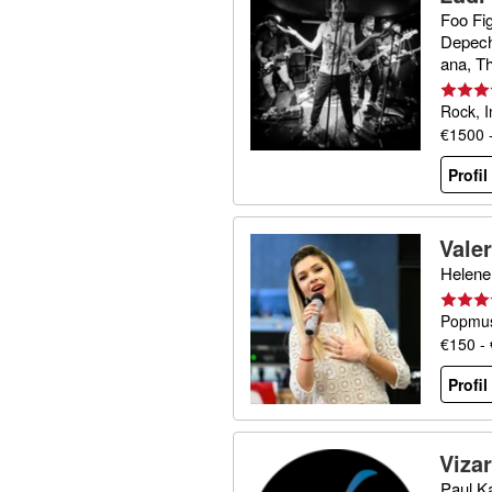
Foo Fi
Depech
ana, Th
Rock, 
€1500 
Profi
Vale
n fü
Helene 
Popmus
€150 -
Profi
Viza
Paul K