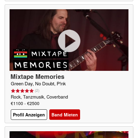
Mixtape Memories
Green Day, No Doubt, P!nk
(
2
)
Rock, Tanzmusik, Coverband
€1100 - €2500
Profil Anzeigen
Band Mieten