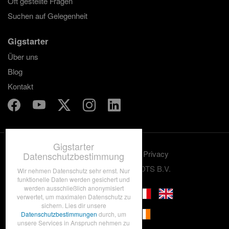
Oft gestellte Fragen
Suchen auf Gelegenheit
Gigstarter
Über uns
Blog
Kontakt
Gigstarter
Benutzungskonditionen
Privacy
Datenschutzbestimmung
© 2012-2026 GRASSROOTS B.V.
Wir nehmen Datenschutz sehr ernst. Nur
funktionelle Daten werden gesichert und
werden ausschließlich anonymisiert
verwertet, um maximalen Datenschutz zu
sichern. Lies dir unsere
Datenschutzbestimmungen
durch, um
unsere Services in Anspruch nehmen zu