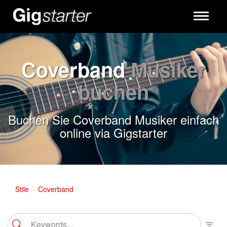
Toggle
navigati
Coverband
Musiker
buchen
Buchen Sie Coverband Musiker einfach
online via Gigstarter
Stile
Coverband