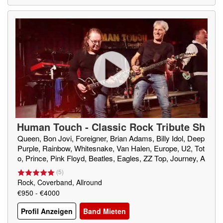
Human Touch - Classic Rock Tribute Sh
ow
Queen, Bon Jovi, Foreigner, Brian Adams, Billy Idol, Deep
Purple, Rainbow, Whitesnake, Van Halen, Europe, U2, Tot
o, Prince, Pink Floyd, Beatles, Eagles, ZZ Top, Journey, A
BBA, Tina Turner, Chris Thompson, Saxon,
(
5
)
Rock, Coverband, Allround
€950 - €4000
Profil Anzeigen
Band Mieten