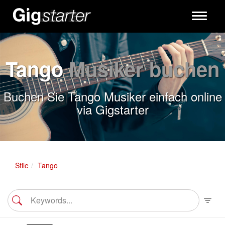
Toggle
navigati
Tango
Musiker buchen
Buchen Sie Tango Musiker einfach online
via Gigstarter
Stile
Tango