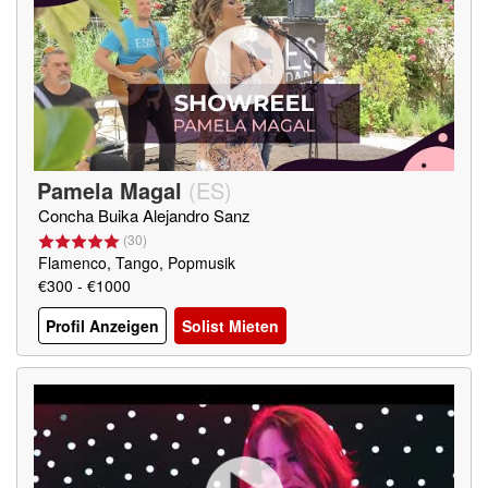
Pamela Magal
(
ES
)
Concha Buika Alejandro Sanz
(
30
)
Flamenco, Tango, Popmusik
€300 - €1000
Profil Anzeigen
Solist Mieten