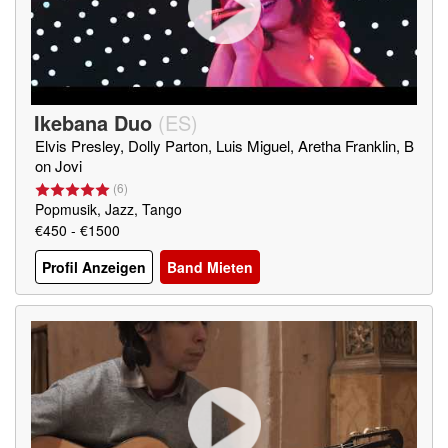
Ikebana Duo
(
ES
)
Elvis Presley, Dolly Parton, Luis Miguel, Aretha Franklin, B
on Jovi
(
6
)
Popmusik, Jazz, Tango
€450 - €1500
Profil Anzeigen
Band Mieten