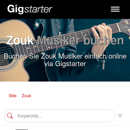
Toggle
navigati
Zouk
Musiker buchen
Buchen Sie Zouk Musiker einfach online
via Gigstarter
Stile
Zouk