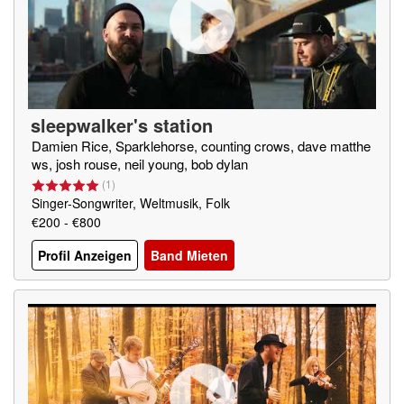
sleepwalker's station
Damien Rice, Sparklehorse, counting crows, dave matthe
ws, josh rouse, neil young, bob dylan
(
1
)
Singer-Songwriter, Weltmusik, Folk
€200 - €800
Profil Anzeigen
Band Mieten