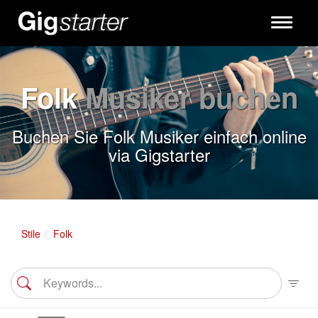
Toggle
navigati
Folk
Musiker buchen
Buchen Sie Folk Musiker einfach online
via Gigstarter
Stile
Folk