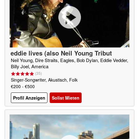
eddie lives (also Neil Young Tribut
e)
(
BE
)
Neil Young, Dire Straits, Eagles, Bob Dylan, Eddie Vedder,
Billy Joel, America
(
35
)
Singer-Songwriter, Akustisch, Folk
€200 - €500
Profil Anzeigen
Solist Mieten