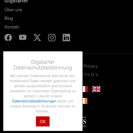
Gigstarter
Über uns
Blog
Kontakt
Gigstarter
Benutzungskonditionen
Privacy
Datenschutzbestimmung
© 2012-2026 GRASSROOTS B.V.
Wir nehmen Datenschutz sehr ernst. Nur
funktionelle Daten werden gesichert und
werden ausschließlich anonymisiert
verwertet, um maximalen Datenschutz zu
sichern. Lies dir unsere
Datenschutzbestimmungen
durch, um
unsere Services in Anspruch nehmen zu
können.
OK