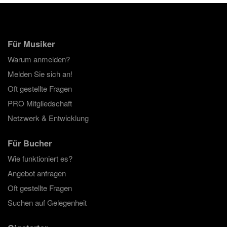
zum Feiern - egal ob 40. Geburtstag, 50. Geburtstag oder
60. Geburtstag. Oder vielleicht sind Sie auch auf der Suche
nach einer einzigartigen Überraschung für das
Geburtstagskind? Auf Gigstarter ist für jeden Geschmack
Für Musiker
etwas dabei!
Warum anmelden?
Melden Sie sich an!
Oft gestellte Fragen
PRO Mitgliedschaft
Netzwerk & Entwicklung
Für Bucher
Wie funktioniert es?
Angebot anfragen
Oft gestellte Fragen
Suchen auf Gelegenheit