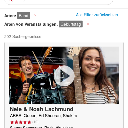
Alle Filter zurücksetzen
Arten
Band
X
Arten von Veranstaltungen
Geburtstag
X
202 Suchergebnisse
Nele & Noah Lachmund
ABBA, Queen, Ed Sheeran, Shakira
(
10
)
Singer-Songwriter, Rock, Akustisch