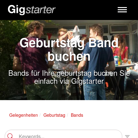
Toggle
navigati
Geburtstag Band
buchen
Bands für Ihre geburtstag buchen Sie
einfach via Gigstarter
Gelegenheiten
Geburtstag
Bands