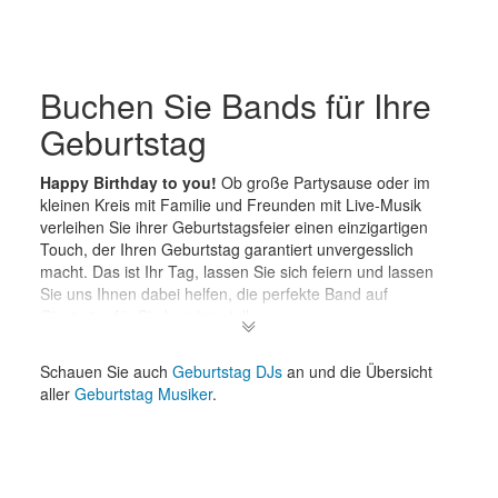
Buchen Sie Bands für Ihre
Geburtstag
Happy Birthday to you!
Ob große Partysause oder im
kleinen Kreis mit Familie und Freunden mit Live-Musik
verleihen Sie ihrer Geburtstagsfeier einen einzigartigen
Touch, der Ihren Geburtstag garantiert unvergesslich
macht. Das ist Ihr Tag, lassen Sie sich feiern und lassen
Sie uns Ihnen dabei helfen, die perfekte Band auf
Gigstarter für Sie bereitzustellen.
Egal ob im Frühling, Sommer, Herbst oder Winter – Ihr
Geburtstag gehört ordentlich gefeiert. Treffen Sie sich mit
Schauen Sie auch
Geburtstag DJs
an und die Übersicht
Freunden auf ein sommerliches Konzert im Garten oder
aller
Geburtstag Musiker
.
bei Ihnen zu Hause bei einem gemütlichen
Wohnzimmerkonzert
.
Sie wissen noch nicht genau, wie Ihr runder Geburtstag
aussehen soll? Ein runder Geburtstag ist immer ein Grund