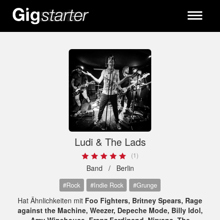
Toggle
navigati
Ludi & The Lads
(1)
Band /
Berlin
#Rock
#Indie Rock
#Grunge
Hat Ähnlichkeiten mit
Foo Fighters, Britney Spears, Rage
against the Machine, Weezer, Depeche Mode, Billy Idol,