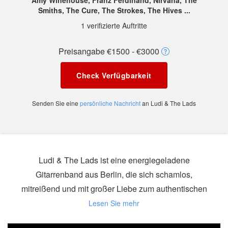
Amy Winehouse, Franz Ferdinand, Nirvana, The
Smiths, The Cure, The Strokes, The Hives ...
1 verifizierte Auftritte
Preisangabe €1500 - €3000
Check Verfügbarkeit
Senden Sie eine
persönliche Nachricht
an Ludi & The Lads
Ludi & The Lads ist eine energiegeladene
Gitarrenband aus Berlin, die sich schamlos,
mitreißend und mit großer Liebe zum authentischen
Sound der Originale durch die Genres Alternative,
Indie, (Post-)Punk und Pop/Rock von Ende der 70er