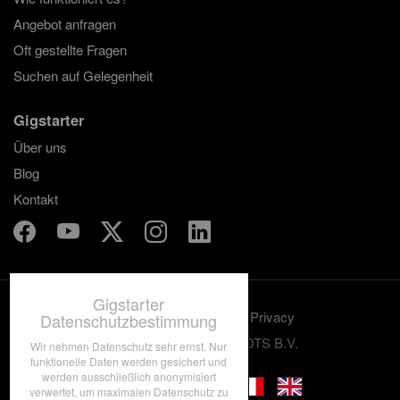
Angebot anfragen
Oft gestellte Fragen
Suchen auf Gelegenheit
Gigstarter
Über uns
Blog
Kontakt
Gigstarter
Benutzungskonditionen
Privacy
Datenschutzbestimmung
© 2012-2026 GRASSROOTS B.V.
Wir nehmen Datenschutz sehr ernst. Nur
funktionelle Daten werden gesichert und
werden ausschließlich anonymisiert
verwertet, um maximalen Datenschutz zu