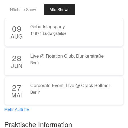
Nächste Show
Alte Shows
09
Geburtstagsparty
14974 Ludwigsfelde
AUG
28
Live @ Rotation Club, Dunkerstraße
Berlin
JUN
27
Corporate Event, Live @ Crack Bellmer
Berlin
MAI
Mehr Auftritte
Praktische Information