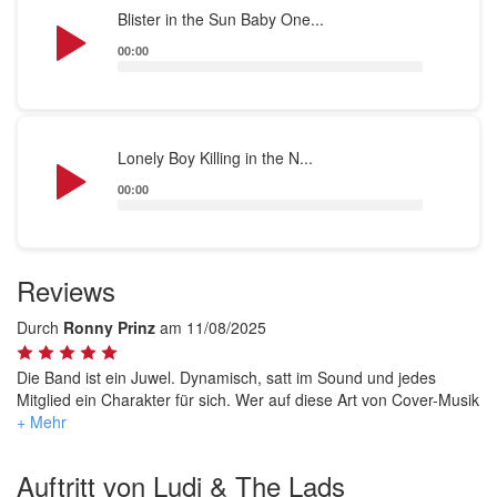
Audio
Blister in the Sun Baby One...
Player
00:00
Audio
Lonely Boy Killing in the N...
Player
00:00
Reviews
Durch
Ronny Prinz
am 11/08/2025
Die Band ist ein Juwel. Dynamisch, satt im Sound und jedes
Mitglied ein Charakter für sich. Wer auf diese Art von Cover-Musik
steht, MUSS sich Ludi & The Lads auf die eigene Bühne holen.
Unsere Gäste und ich waren begeistert und das Tanzbein kam
nie zur Ruhe😎.
Auftritt von Ludi & The Lads