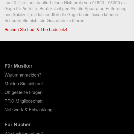
Ludi & The Lads hantiert einen Richtpreis von €1500 - €3000 als
Gage für Auftritte. Berücksichtigen Sie die Apparatur, Entfernung
und Spielzeit, die letztendlich die Gage beeinflüssen können.
Scheuen Sie nicht ein Gespräch zu führen!
Buchen Sie Ludi & The Lads jetzt
Für Musiker
Warum anmelden?
Melden Sie sich an!
Oft gestellte Fragen
PRO Mitgliedschaft
Netzwerk & Entwicklung
Für Bucher
Wie funktioniert es?