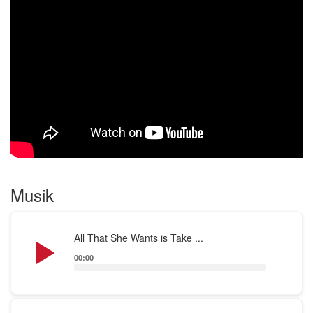
bis in die 10er Jahre covert. On top überraschen die
Lads ihr Publikum gerne mit Chart-Hit-Adaptionen
im Garage-Style von Britney Spears, Amy
Winehouse, den Backstreet Boys, Depeche Mode
oder Madonna.
Im November 2025 perfomten die Hollywood Stars
Kate Hudson und Hugh Jackman im Berliner
Fluxbau im Rahmen einer Filmpremiere den Song
'Sweet Caroline' zusammen mit Ludi & The Lads.
Musik
Audio
All That She Wants is Take ...
Player
00:00