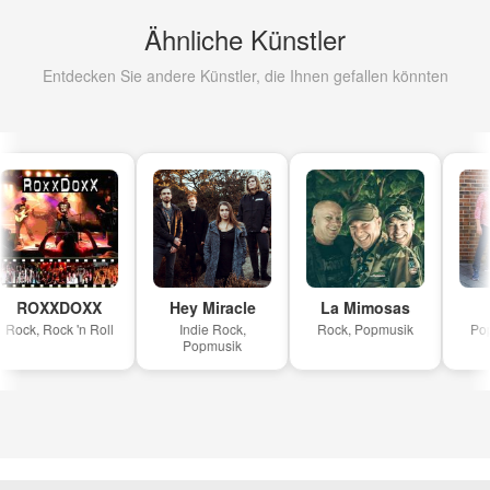
Ähnliche Künstler
Entdecken Sie andere Künstler, die Ihnen gefallen könnten
ROXXDOXX
Hey Miracle
La Mimosas
Rock, Rock 'n Roll
Indie Rock,
Rock, Popmusik
Popm
Popmusik