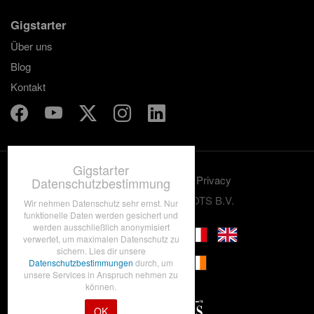
Gigstarter
Über uns
Blog
Kontakt
Gigstarter
Benutzungskonditionen
Privacy
Datenschutzbestimmung
© 2012-2026 GRASSROOTS B.V.
Wir nehmen Datenschutz sehr ernst. Nur
funktionelle Daten werden gesichert und
werden ausschließlich anonymisiert
verwertet, um maximalen Datenschutz zu
sichern. Lies dir unsere
Datenschutzbestimmungen
durch, um
unsere Services in Anspruch nehmen zu
können.
OK