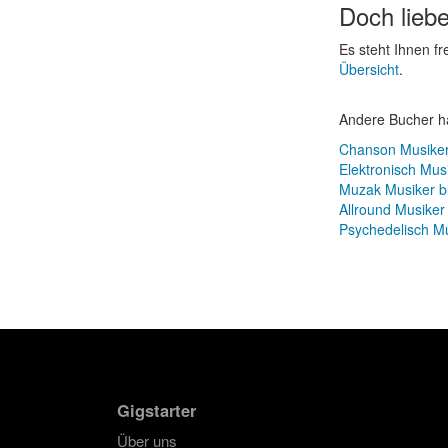
Doch lieb
Es steht Ihnen f
Übersicht
.
Andere Bucher h
Chanson Musike
Elektronisch Mus
Muzak Musiker 
Allround Musike
Psychedelisch M
Gigstarter
Über uns