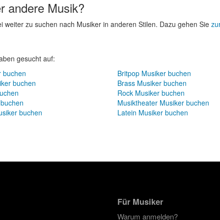
er andere Musik?
rei weiter zu suchen nach Musiker in anderen Stilen. Dazu gehen Sie
zur
aben gesucht auf:
r buchen
Britpop Musiker buchen
iker buchen
Brass Musiker buchen
buchen
Rock Musiker buchen
r buchen
Musiktheater Musiker buchen
usiker buchen
Latein Musiker buchen
Für Musiker
Warum anmelden?