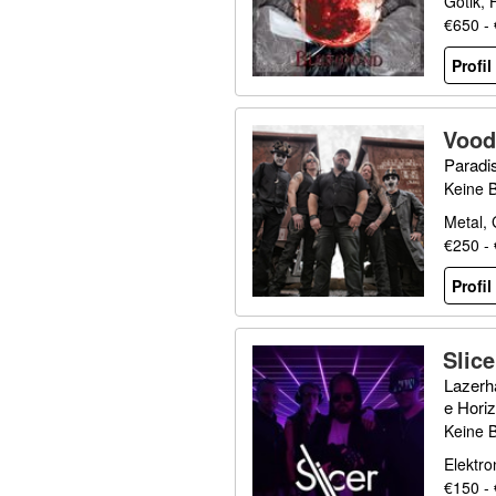
Gotik, 
€650 -
Profi
Voo
Paradi
Keine 
Metal, 
€250 -
Profi
Slice
Lazerh
e Hori
Keine 
Elektro
€150 -