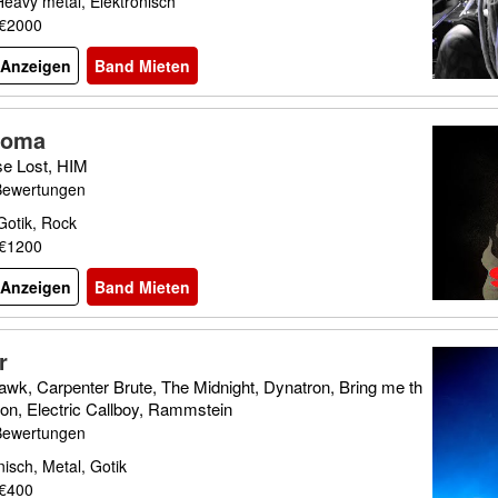
Heavy metal, Elektronisch
 €2000
l Anzeigen
Band Mieten
doma
se Lost, HIM
Bewertungen
Gotik, Rock
 €1200
l Anzeigen
Band Mieten
r
awk, Carpenter Brute, The Midnight, Dynatron, Bring me th
zon, Electric Callboy, Rammstein
Bewertungen
nisch, Metal, Gotik
 €400