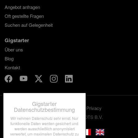
Angebot anfragen
Oft gestellte Fragen
Suchen auf Gelegenheit
Gigstarter
Über uns
Blog
Kontakt
Gigstarter
Benutzungskonditionen
Privacy
Datenschutzbestimmung
© 2012-2026 GRASSROOTS B.V.
Wir nehmen Datenschutz sehr ernst. Nur
funktionelle Daten werden gesichert und
werden ausschließlich anonymisiert
verwertet, um maximalen Datenschutz zu