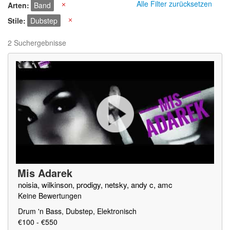
Alle Filter zurücksetzen
Arten
Band
X
Stile
Dubstep
X
2 Suchergebnisse
Mis Adarek
noisia, wilkinson, prodigy, netsky, andy c, amc
Keine Bewertungen
Drum 'n Bass, Dubstep, Elektronisch
€100 - €550