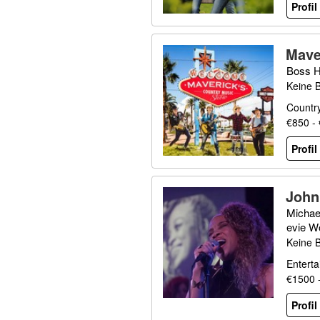
Profi
Mave
Boss H
Keine 
Country
€850 -
Profi
John
and 
Michae
s
evie W
Keine 
Entert
€1500 
Profi