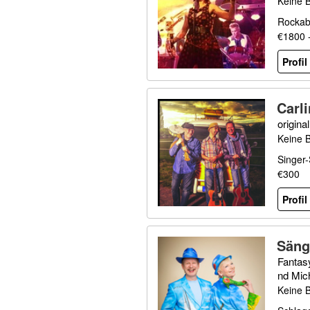
Keine 
Rockabi
€1800 
Profi
Carl
original
Keine 
Singer-
€300
Profi
Säng
Fantas
nd Mic
Keine 