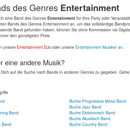
nds des Genres
Entertainment
ach eine Band des Genres
Entertainment
für Ihre Party oder Veranstal
ten Bands des Genres Entertainment an, um das vollständige Bandprof
assende Band gefunden haben, können Sie ohne Kommission via Gigsta
mer den günstigsten Preis.
h unsere
Entertainment DJs
oder unsere
Entertainment Musiker an
.
er eine andere Musik?
um Dich auf die Suche nach Bands in anderen Genres zu gegeben. Geh
riffe
and
Buche Progressive Metal Band
Buche Jazz Band
ening Band
Buche Elektronisch Band
Buche Akustisch Band
k Band
Buche Country Band