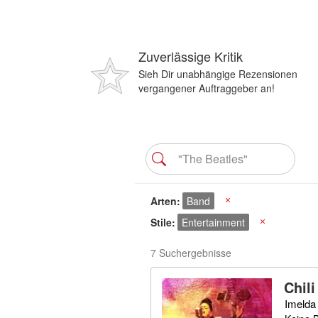
Zuverlässige Kritik
Sieh Dir unabhängige Rezensionen
vergangener Auftraggeber an!
Arten
Band
X
Stile
Entertainment
X
7 Suchergebnisse
Chili
Imelda