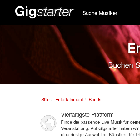
Suche Musiker
E
Buchen Si
Stile
Entertainment
Bands
Vielfältigste Plattform
Finde die passende Live Musik für dein
Veranstaltung. Auf Gigstarter haben wir
eine riesige Auswahl an Künstlern für Di