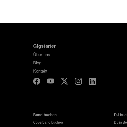
Gigstarter
Über uns
Blog
Kontakt
Band buchen
DJ buc
Coverband buchen
DJ in Be