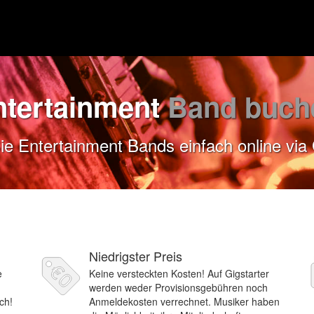
ntertainment
Band buch
e Entertainment Bands einfach online via 
Niedrigster Preis
e
Keine versteckten Kosten! Auf Gigstarter
werden weder Provisionsgebühren noch
ch!
Anmeldekosten verrechnet. Musiker haben