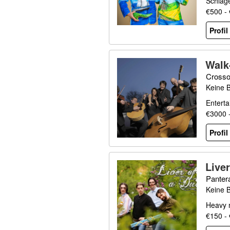
Schlage
€500 -
Profi
Walk
Crosso
Keine 
Enterta
€3000 
Profi
Liver
Panter
Keine 
Heavy m
€150 -