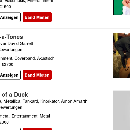
r, Volksmusik, Entertainment
 €1500
l Anzeigen
Band Mieten
-a-Tones
ver David Garrett
Bewertungen
inment, Coverband, Akustisch
- €3700
l Anzeigen
Band Mieten
 of a Duck
a, Metallica, Tankard, Knorkator, Amon Amarth
Bewertungen
etal, Entertainment, Metal
 €300