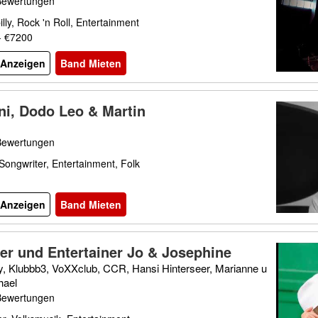
Bewertungen
lly, Rock 'n Roll, Entertainment
- €7200
l Anzeigen
Band Mieten
ini, Dodo Leo & Martin
Bewertungen
Songwriter, Entertainment, Folk
l Anzeigen
Band Mieten
er und Entertainer Jo & Josephine
y, Klubbb3, VoXXclub, CCR, Hansi Hinterseer, Marianne u
hael
Bewertungen