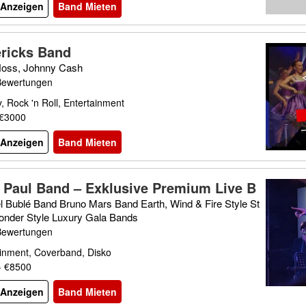
l Anzeigen
Band Mieten
ricks Band
oss, Johnny Cash
Bewertungen
, Rock 'n Roll, Entertainment
 €3000
l Anzeigen
Band Mieten
 Paul Band – Exklusive Premium Live B
für Hochzeiten, Galas & Corporate Event
l Bublé Band Bruno Mars Band Earth, Wind & Fire Style St
onder Style Luxury Gala Bands
Bewertungen
ainment, Coverband, Disko
- €8500
l Anzeigen
Band Mieten