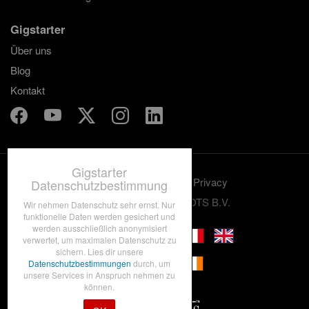
Gigstarter
Über uns
Blog
Kontakt
Gigstarter
Benutzungskonditionen
Privacy
Datenschutzbestimmung
© 2012-2026 GRASSROOTS B.V.
Wir nehmen Datenschutz sehr ernst. Nur
funktionelle Daten werden gesichert und
werden ausschließlich anonymisiert
verwertet, um maximalen Datenschutz zu
sichern. Lies dir unsere
Datenschutzbestimmungen
durch, um
unsere Services in Anspruch nehmen zu
können.