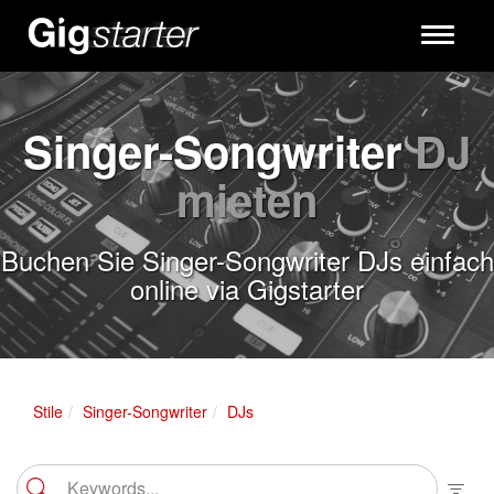
Toggle
navigati
Singer-Songwriter
DJ
mieten
Buchen Sie Singer-Songwriter DJs einfach
online via Gigstarter
Stile
Singer-Songwriter
DJs