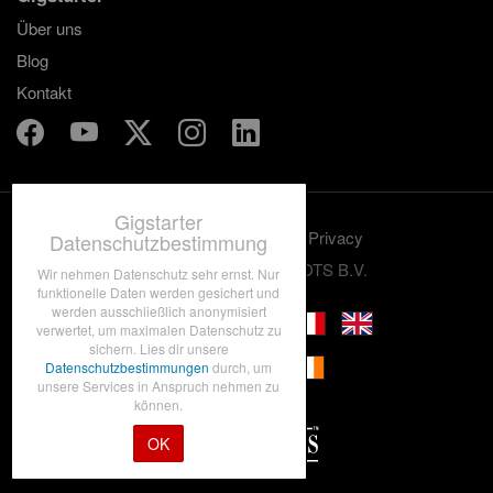
Über uns
Blog
Kontakt
Gigstarter
Benutzungskonditionen
Privacy
Datenschutzbestimmung
© 2012-2026 GRASSROOTS B.V.
Wir nehmen Datenschutz sehr ernst. Nur
funktionelle Daten werden gesichert und
werden ausschließlich anonymisiert
verwertet, um maximalen Datenschutz zu
sichern. Lies dir unsere
Datenschutzbestimmungen
durch, um
unsere Services in Anspruch nehmen zu
können.
OK