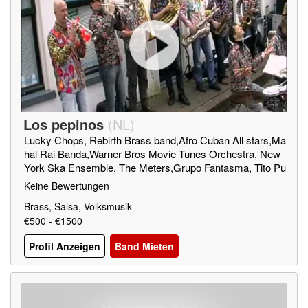
Los pepinos
(
NL
)
Lucky Chops, Rebirth Brass band,Afro Cuban All stars,Ma
hal Rai Banda,Warner Bros Movie Tunes Orchestra, New
York Ska Ensemble, The Meters,Grupo Fantasma, Tito Pu
ente , Rex Gildo...und so weiter
Keine Bewertungen
Brass, Salsa, Volksmusik
€500 - €1500
Profil Anzeigen
Band Mieten