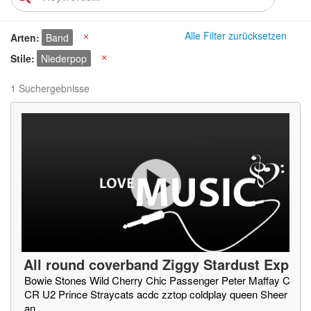
Alle Filter zurücksetzen
Arten
Band
X
Stile
Niederpop
X
1 Suchergebnisse
All round coverband Ziggy Stardust Exp
erience
(
NL
)
Bowie Stones Wild Cherry Chic Passenger Peter Maffay C
CR U2 Prince Straycats acdc zztop coldplay queen Sheer
an