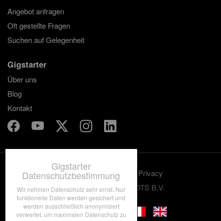
Angebot anfragen
Oft gestellte Fragen
Suchen auf Gelegenheit
Gigstarter
Über uns
Blog
Kontakt
Gigstarter
Benutzungskonditionen
Privacy
Datenschutzbestimmung
© 2012-2026 GRASSROOTS B.V.
Wir nehmen Datenschutz sehr ernst. Nur
funktionelle Daten werden gesichert und
werden ausschließlich anonymisiert
verwertet, um maximalen Datenschutz zu