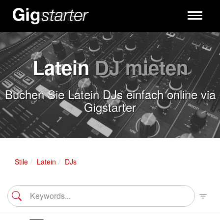
Toggle
navigati
Latein
DJ mieten
Buchen Sie Latein DJs einfach online via
Gigstarter
Stile
Latein
DJs