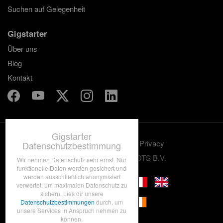
Suchen auf Gelegenheit
Gigstarter
Über uns
Blog
Kontakt
Gigstarter
Benutzungskonditionen
Privacy
Datenschutzbestimmung
© 2012-2026 GRASSROOTS B.V.
Wir nehmen Datenschutz sehr ernst. Nur
funktionelle Daten werden gesichert und
werden ausschließlich anonymisiert
verwertet, um maximalen Datenschutz zu
sichern. Lies dir unsere
Datenschutzbestimmungen
durch, um
unsere Services in Anspruch nehmen zu
können.