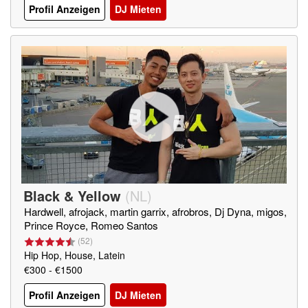
Profil Anzeigen
DJ Mieten
Black & Yellow
(
NL
)
Hardwell, afrojack, martin garrix, afrobros, Dj Dyna, migos,
Prince Royce, Romeo Santos
(
52
)
Hip Hop, House, Latein
€300 - €1500
Profil Anzeigen
DJ Mieten