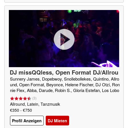
DJ missQQless, Open Format DJ/Allrou
nd
(
NL
)
Sunnery James, Dopebwoy, Snollebollekes, Quintino, Allro
und, Open Format, Beyonce, Helene Fischer, DJ Otzi, Ron
nie Flex, Abba, Darude, Robin S., Gloria Estefan, Los Lobo
s, Nirvana, Boney M., Michael Jackson, Mark with a K., La
(
3
)
wineboys, Feest team, Hazes,
Allround, Latein, Tanzmusik
€350 - €750
Profil Anzeigen
DJ Mieten