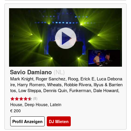
Savio Damiano
(
NL
)
Mark Knight, Roger Sanchez, Roog, Erick E, Luca Debona
ire, Harry Romero, Wheats, Robbie Rivera, Illyus & Barrien
tos, Low Steppa, Dennis Quin, Funkerman, Dale Howard,
Alan Fitzpatrick, Kryder, Tom Staar, Tuff London, Jack Bac
(
8
)
k, Mambo Brothers
House, Deep House, Latein
€ 200
Profil Anzeigen
DJ Mieten