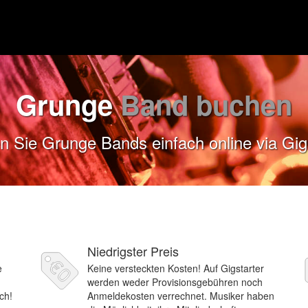
Grunge
Band buchen
 Sie Grunge Bands einfach online via Gig
Niedrigster Preis
e
Keine versteckten Kosten! Auf Gigstarter
werden weder Provisionsgebühren noch
ch!
Anmeldekosten verrechnet. Musiker haben