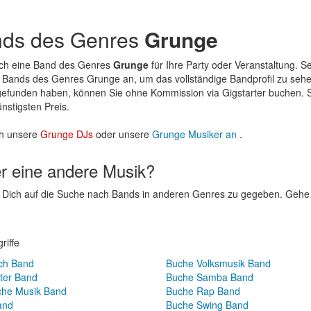
nds des Genres
Grunge
ach eine Band des Genres
Grunge
für Ihre Party oder Veranstaltung. S
Bands des Genres Grunge an, um das vollständige Bandprofil zu sehen
efunden haben, können Sie ohne Kommission via Gigstarter buchen
nstigsten Preis.
h unsere
Grunge DJs
oder unsere
Grunge Musiker an
.
er eine andere Musik?
um Dich auf die Suche nach Bands in anderen Genres zu gegeben. Geh
riffe
sch Band
Buche Volksmusik Band
ter Band
Buche Samba Band
che Musik Band
Buche Rap Band
and
Buche Swing Band