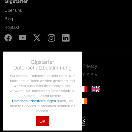
Gigstarter
Über uns
Blog
Kontakt
Gigstarter
Benutzungskonditionen
Privacy
Datenschutzbestimmung
© 2012-2026 GRASSROOTS B.V.
Wir nehmen Datenschutz sehr ernst. Nur
funktionelle Daten werden gesichert und
werden ausschließlich anonymisiert
verwertet, um maximalen Datenschutz zu
sichern. Lies dir unsere
Datenschutzbestimmungen
durch, um
unsere Services in Anspruch nehmen zu
können.
OK