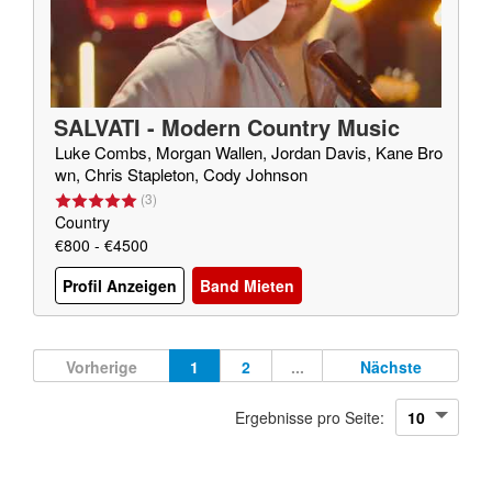
SALVATI - Modern Country Music
Luke Combs, Morgan Wallen, Jordan Davis, Kane Bro
wn, Chris Stapleton, Cody Johnson
(
3
)
Country
€800 - €4500
Profil Anzeigen
Band Mieten
Vorherige
1
2
...
Nächste
Ergebnisse pro Seite: