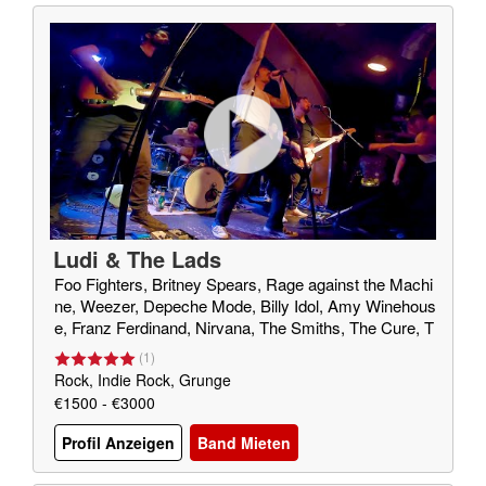
Ludi & The Lads
Foo Fighters, Britney Spears, Rage against the Machi
ne, Weezer, Depeche Mode, Billy Idol, Amy Winehous
e, Franz Ferdinand, Nirvana, The Smiths, The Cure, T
he Strokes, The Hives ...
(
1
)
Rock, Indie Rock, Grunge
€1500 - €3000
Profil Anzeigen
Band Mieten