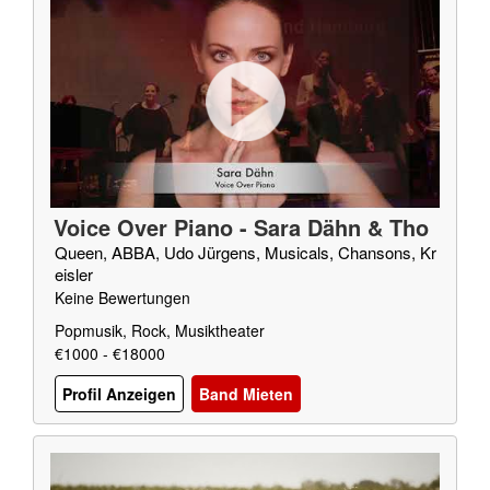
Voice Over Piano - Sara Dähn & Tho
mas Blaeschke
Queen, ABBA, Udo Jürgens, Musicals, Chansons, Kr
eisler
Keine Bewertungen
Popmusik, Rock, Musiktheater
€1000 - €18000
Profil Anzeigen
Band Mieten