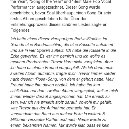
the Year", "Song of the Year" und "Best Male Pop Vocal
Performance" ausgezeichnet. Dieser Song wurde
geschrieben, bevor Seal überhaupt einen Song für sein
erstes Album geschrieben hatte. Über den
Entstehungsprozess dieses schönen Liedes sagte er
Folgendes
Ich hatte eines dieser vierspurigen Port-a-Studios, im
Grunde eine Bandmaschine, die eine Kassette aufnimmt
und sie in vier Spuren aufteilt. Ich habe die Kassette in die
Ecke geworfen. Es war mir peinlich und ich wollte es
meinem Produzenten Trevor Horn nicht vorspielen. Aber
ich habe es einem Freund vorgespielt. Als ich dann mein
zweites Album aufnahm, fragte mich Trevor immer wieder
nach diesem 'Rose'-Song, von dem er gehört hatte. Mein
Freund hatte ihm davon erzählt. Ich habe ihn ihm
schließlich auf dem zweiten Album vorgespielt, weil er mich
immer wieder darauf angesprochen hat. Um ehrlich zu
sein, war ich nie wirklich stolz darauf, obwohl mir gefällt,
was Trevor aus der Aufnahme gemacht hat. Er
verwandelte das Band aus meiner Ecke in weitere 8
Millionen verkaufte Platten und mein Name wurde zu
einem bekannten Namen. Mir wurde klar, dass es kein