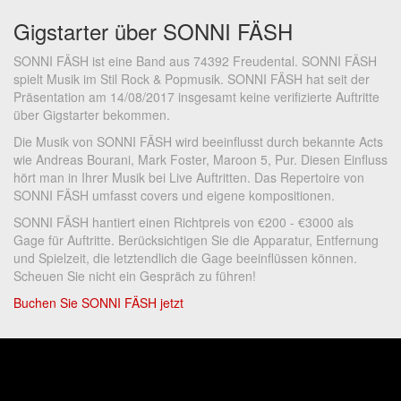
Gigstarter über SONNI FÄSH
SONNI FÄSH ist eine Band aus 74392 Freudental. SONNI FÄSH
spielt Musik im Stil Rock & Popmusik. SONNI FÄSH hat seit der
Präsentation am 14/08/2017 insgesamt keine verifizierte Auftritte
über Gigstarter bekommen.
Die Musik von SONNI FÄSH wird beeinflusst durch bekannte Acts
wie Andreas Bourani, Mark Foster, Maroon 5, Pur. Diesen Einfluss
hört man in Ihrer Musik bei Live Auftritten. Das Repertoire von
SONNI FÄSH umfasst covers und eigene kompositionen.
SONNI FÄSH hantiert einen Richtpreis von €200 - €3000 als
Gage für Auftritte. Berücksichtigen Sie die Apparatur, Entfernung
und Spielzeit, die letztendlich die Gage beeinflüssen können.
Scheuen Sie nicht ein Gespräch zu führen!
Buchen Sie SONNI FÄSH jetzt