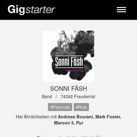
Toggle
navigati
SONNI FÄSH
Band /
74392 Freudental
#Popmusik
#Rock
Hat Ähnlichkeiten mit
Andreas Bourani, Mark Foster,
Maroon 5, Pur