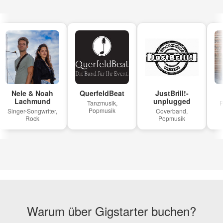
Nele & Noah
QuerfeldBeat
JustBrill!-
Lachmund
unplugged
Tanzmusik,
Po
Popmusik
Singer-Songwriter,
Coverband,
Rock
Popmusik
Warum über Gigstarter buchen?