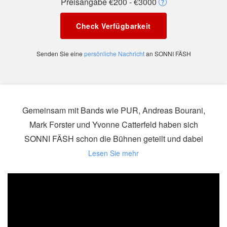
Preisangabe €200 - €3000
Check Verfügbarkeit
Senden Sie eine
persönliche Nachricht
an SONNI FÄSH
Gemeinsam mit Bands wie PUR, Andreas Bourani,
Mark Forster und Yvonne Catterfeld haben sich
SONNI FÄSH schon die Bühnen geteilt und dabei
mit musikalischer Qualität und authentischen
deutschen Texten überzeugt .
Unter dem Label SONNI FÄSH arbeiten die fünf
Jungs seit 2016 mit dem Anspruch alle Songs
selbst zu texten, zu komponieren und im eigenen
Studio zu produzieren. So entsteht eine gelungene