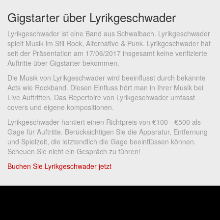
Gigstarter über Lyrikgeschwader
Lyrikgeschwader ist eine Band aus Schwalbach. Lyrikgeschwader
spielt Musik im Stil Rock, Alternative & Punk. Lyrikgeschwader hat
seit der Präsentation am 17/06/2017 insgesamt keine verifizierte
Auftritte über Gigstarter bekommen.
Die Musik von Lyrikgeschwader wird beeinflusst durch bekannte
Acts wie Rockband. Diesen Einfluss hört man in Ihrer Musik bei
Live Auftritten. Das Repertoire von Lyrikgeschwader umfasst
covers und eigene kompositionen.
Lyrikgeschwader hantiert einen Richtpreis von €100 - €500 als
Gage für Auftritte. Berücksichtigen Sie die Apparatur, Entfernung
und Spielzeit, die letztendlich die Gage beeinflüssen können.
Scheuen Sie nicht ein Gespräch zu führen!
Buchen Sie Lyrikgeschwader jetzt