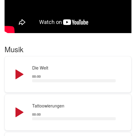
Wir sind LYRIKGESCHWADER und wollen schon
aus unseren Proberaum raus um auf Bühnen zu
rocken damit man unseren Namen nicht vergisst !!!
Musik
Audio
Die Welt
Player
00:00
Audio
Tattoowierungen
Player
00:00