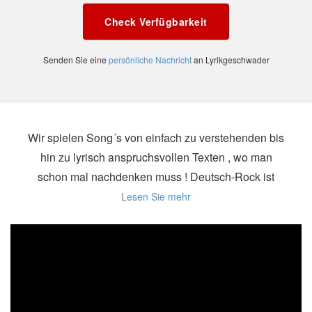
Check Verfügbarkeit
Senden Sie eine
persönliche Nachricht
an Lyrikgeschwader
Wir spielen Song´s von einfach zu verstehenden bis
hin zu lyrisch anspruchsvollen Texten , wo man
schon mal nachdenken muss ! Deutsch-Rock ist
unser Leben , wenn auch mal Cover dabei sind von
englischsprachigen Band´s ! Aber die eigenen
stehen im Vordergrund !
Grundsätzlich geht´s in den Song´s aber um
erlebtes und das was man noch erleben möchte !