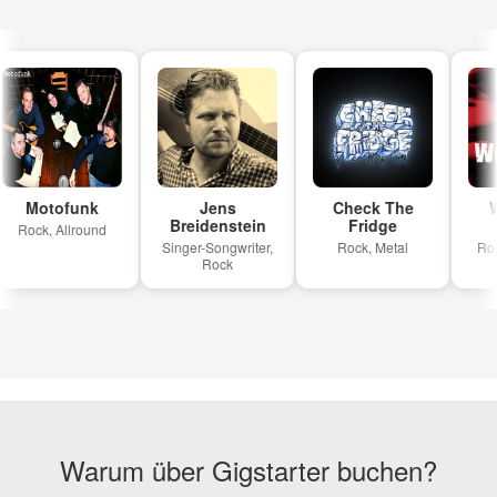
Motofunk
Jens
Check The
W
Breidenstein
Fridge
Rock, Allround
Singer-Songwriter,
Rock, Metal
Rock
Rock
Warum über Gigstarter buchen?