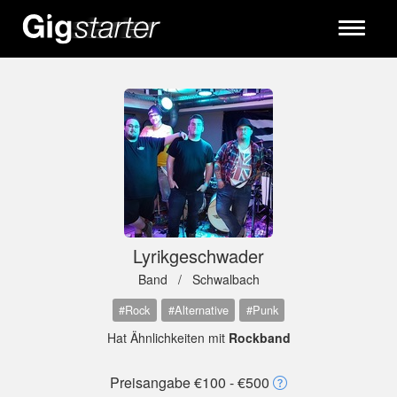
Toggle
navigati
Lyrikgeschwader
Band /
Schwalbach
#Rock
#Alternative
#Punk
Hat Ähnlichkeiten mit
Rockband
Preisangabe €100 - €500