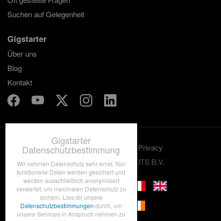
Suchen auf Gelegenheit
Gigstarter
Über uns
Blog
Kontakt
Gigstarter
Benutzungskonditionen
Privacy
Datenschutzbestimmung
© 2012-2026 GRASSROOTS B.V.
Wir nehmen Datenschutz sehr ernst. Nur
funktionelle Daten werden gesichert und
werden ausschließlich anonymisiert
verwertet, um maximalen Datenschutz zu
sichern. Lies dir unsere
Datenschutzbestimmungen
durch, um
unsere Services in Anspruch nehmen zu