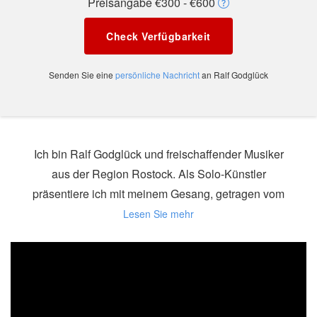
Preisangabe €300 - €600
Check Verfügbarkeit
Senden Sie eine
persönliche Nachricht
an Ralf Godglück
Ich bin Ralf Godglück und freischaffender Musiker
aus der Region Rostock. Als Solo-Künstler
präsentiere ich mit meinem Gesang, getragen vom
wechselvollen Klangteppich einer Gitarre, sowohl
eigene Lieder als auch Coverversionen von
bekannten Künstlern. Dabei entsteht auf ganz
eigene Art und Weise handgemachte Musik.Mein
Repertoire an Covern ist sehr vielfältig, vorwiegend
deutschsprachig und hauptsächlich den Genres