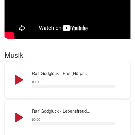
Rock, Pop und Jazz zuzuordnen. So lässt sich auch
für jeden Anlass passende Musik
zusammenstellen.In meinen eigenen Songs geht
es, inspiriert von der Achtsamkeit im Leben, um
persönliche Lebensgefühle, um Daseinsfreude und
Reflexionen in der Gegenwart eingepackt in
Musik
vorwiegend rockig-bluesige Musik.
Audio
Ralf Godglück - Frei (Hörpr...
Player
00:00
Audio
Ralf Godglück - Lebensfreud...
Player
00:00