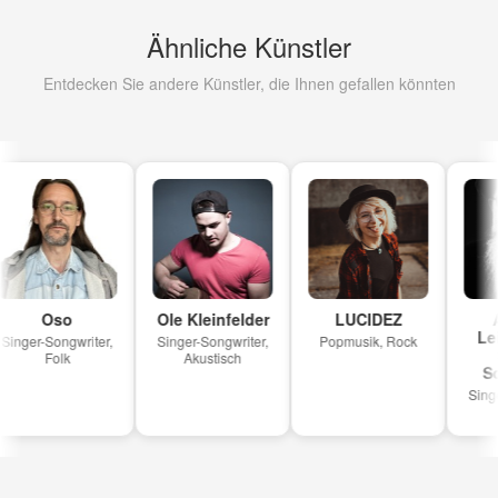
Ähnliche Künstler
Entdecken Sie andere Künstler, die Ihnen gefallen könnten
Oso
Ole Kleinfelder
LUCIDEZ
A
Lei
inger-Songwriter,
Singer-Songwriter,
Popmusik, Rock
S
Folk
Akustisch
Son
Singer