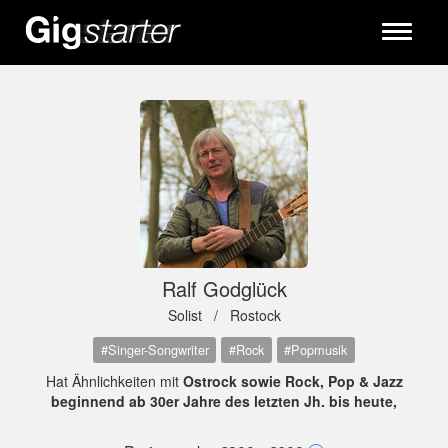
Toggle
navigati
Ralf Godglück
Solist /
Rostock
#Singer-Songwriter
#Rock
#Popmusik
Hat Ähnlichkeiten mit
Ostrock sowie Rock, Pop & Jazz
beginnend ab 30er Jahre des letzten Jh. bis heute,