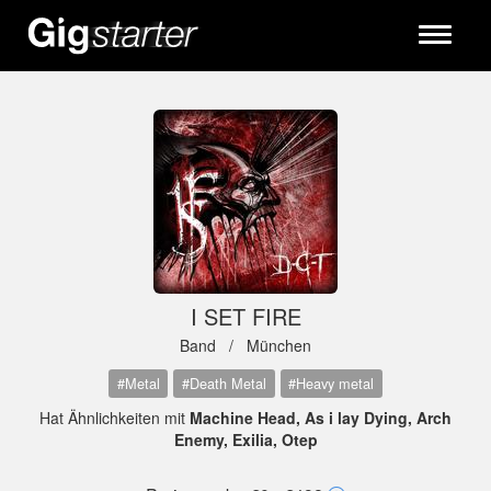
Toggle
navigati
I SET FIRE
Band /
München
#Metal
#Death Metal
#Heavy metal
Hat Ähnlichkeiten mit
Machine Head, As i lay Dying, Arch
Enemy, Exilia, Otep