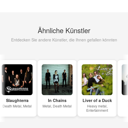
Ähnliche Künstler
Entdecken Sie andere Künstler, die Ihnen gefallen könnten
Slaughterra
In Chains
Liver of a Duck
Death Metal, Metal
Metal, Death Metal
Heavy metal,
H
Entertainment