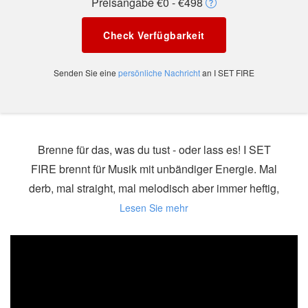
Preisangabe €0 - €498
Check Verfügbarkeit
Senden Sie eine
persönliche Nachricht
an I SET FIRE
Brenne für das, was du tust - oder lass es! I SET
FIRE brennt für Musik mit unbändiger Energie. Mal
derb, mal straight, mal melodisch aber immer heftig,
katalysiert I SET FIRE das Gute wie das Schlechte
zu einer fetten Party.