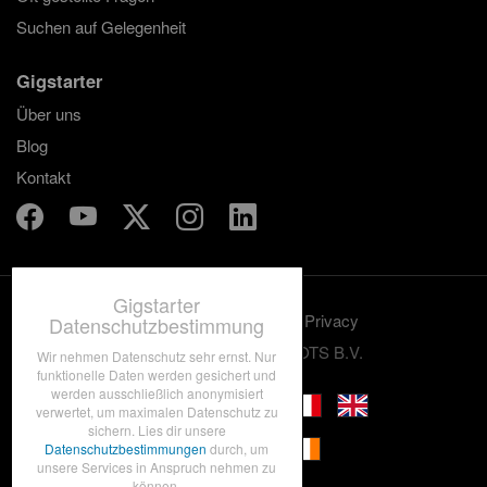
Suchen auf Gelegenheit
Gigstarter
Über uns
Blog
Kontakt
Gigstarter
Benutzungskonditionen
Privacy
Datenschutzbestimmung
© 2012-2026 GRASSROOTS B.V.
Wir nehmen Datenschutz sehr ernst. Nur
funktionelle Daten werden gesichert und
werden ausschließlich anonymisiert
verwertet, um maximalen Datenschutz zu
sichern. Lies dir unsere
Datenschutzbestimmungen
durch, um
unsere Services in Anspruch nehmen zu
können.